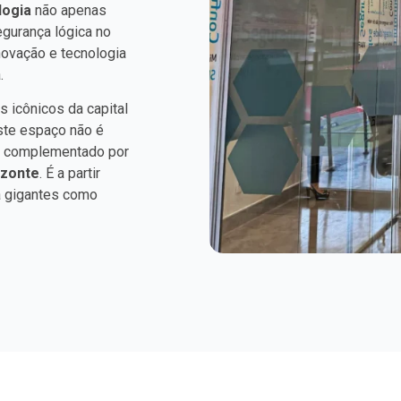
logia
não apenas
egurança lógica no
inovação e tecnologia
.
 icônicos da capital
Este espaço não é
o, complementado por
izonte
. É a partir
a gigantes como