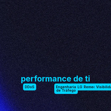
performance de ti
DDoS
Engenharia
LGPD
Remediation
Visibili
de Tráfego