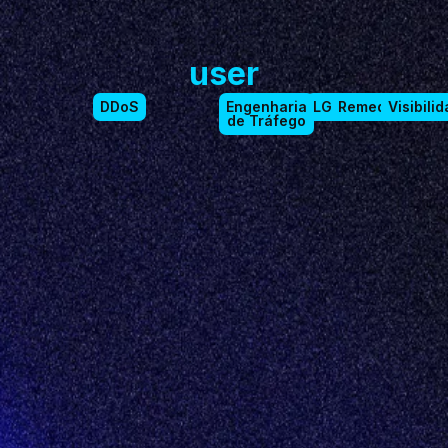
user
DDoS
Engenharia
LGPD
Remediation
Visibili
de Tráfego